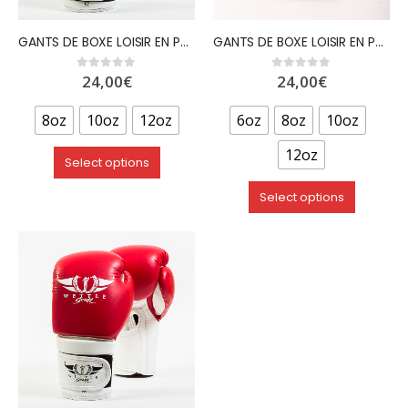
GANTS DE BOXE LOISIR EN PU – BLEU – WETTLE GEAR
GANTS DE BOXE LOISIR EN PU – NOIR – WETTLE GEAR
24,00
€
24,00
€
0
out of 5
0
out of 5
8oz
10oz
12oz
6oz
8oz
10oz
12oz
Select options
Select options