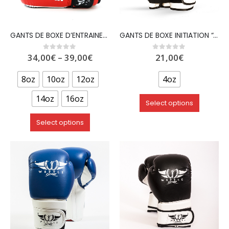
GANTS DE BOXE D’ENTRAINEMENT EN SUPER PU ROUGE- WETTLE GEAR “GLORY”
GANTS DE BOXE INITIATION “KID” EN PU – NOIR – WETTLE GEAR
34,00
€
–
39,00
€
21,00
€
0
out of 5
0
out of 5
8oz
10oz
12oz
4oz
14oz
16oz
Select options
Select options