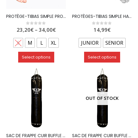
PROTÈGE-TIBIAS SIMPLE PRO SUPER PU – WETTLE GEAR
PROTÈGES-TIBIAS SIMPLE HAUT GAMME EN COTON ELASTIQUE – NOIR – WETTLE GEAR
23,20
€
–
34,00
€
14,99
€
0
out of 5
0
out of 5
S
M
L
XL
JUNIOR
SENIOR
Select options
Select options
OUT OF STOCK
SAC DE FRAPPE CUIR BUFFLE 150cmx45cm – Livré Vide – WETTLE GEAR
SAC DE FRAPPE CUIR BUFFLE 180cmx45cm – Livré Vide – WETTLE GEAR