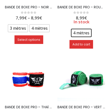
BANDE DE BOXE PRO – NOIR – WETTLE GEAR
BANDE DE BOXE PRO – ROUGE – 4 mètres – WETTLE GEAR
7,99
€
–
8,99
€
8,99
€
0
out of 5
0
out of 5
In stock
3 mètres
4 mètres
4 mètres
Select options
Add to cart
BANDE DE BOXE PRO – THAÏ – WETTLE GEAR
BANDE DE BOXE PRO – VERT – WETTLE GEAR