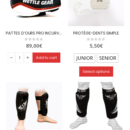
PATTES D’OURS PRO INCURVÉES LONGUES EN CUIR SUPÉRIEUR – WETTLE GEAR
PROTÈGE-DENTS SIMPLE
89,00
€
5,50
€
0
out of 5
0
out of 5
JUNIOR
SENIOR
Add to cart
Select options