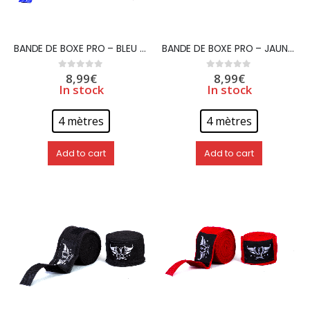
BANDE DE BOXE PRO – BLEU – 4 mètres – WETTLE GEAR
BANDE DE BOXE PRO – JAUNE – 4 mètres – WETTLE GEAR
8,99
€
8,99
€
0
out of 5
0
out of 5
In stock
In stock
4 mètres
4 mètres
Add to cart
Add to cart