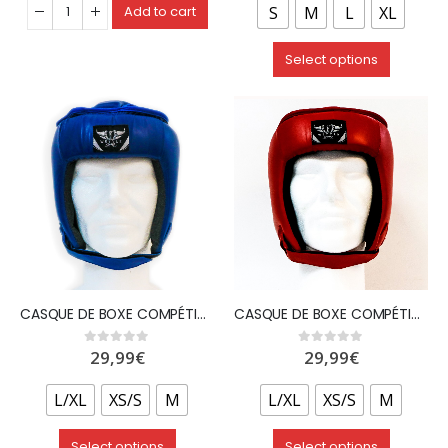
S
M
L
XL
Add to cart
Select options
CASQUE DE BOXE COMPÉTITION EN PU – ROUGE – WETTLE GEAR
CASQUE DE BOXE COMPÉTITION EN PU – BLEU – WETTLE GEAR
29,99
€
29,99
€
0
out of 5
0
out of 5
L/XL
XS/S
M
L/XL
XS/S
M
Select options
Select options