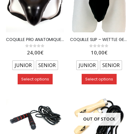
COQUILLE PRO ANATOMIQUE – WETTLE GEAR
COQUILLE SLIP – WETTLE GEAR
24,00
€
10,00
€
0
out of 5
0
out of 5
JUNIOR
SENIOR
JUNIOR
SENIOR
Select options
Select options
OUT OF STOCK