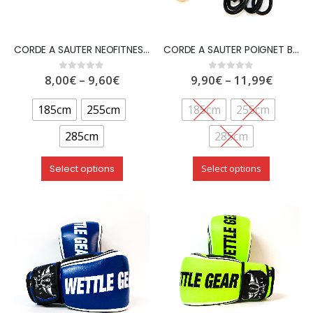
CORDE A SAUTER NEOFITNESS – WETTLE GEAR
CORDE A SAUTER POIGNET BOIS – WETTLE GEAR
8,00
€
–
9,60
€
9,90
€
–
11,99
€
0
out of 5
0
out of 5
185cm
255cm
185cm
255cm
285cm
285cm
Select options
Select options