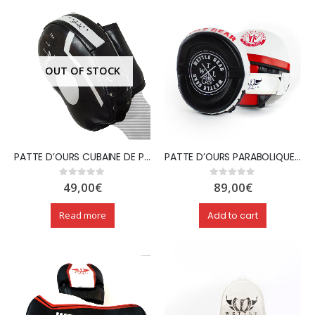
OUT OF STOCK
PATTE D’OURS CUBAINE DE PRECISION – WETTLE GEAR
PATTE D’OURS PARABOLIQUES EN CUIR – WETTLE GEAR
49,00
€
89,00
€
0
out of 5
0
out of 5
Read more
Add to cart