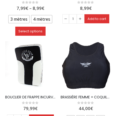
7,99
€
–
8,99
€
8,99
€
0
out of 5
0
out of 5
3 mètres
4 mètres
Add to cart
Select options
BOUCLIER DE FRAPPE INCURVÉ – WETTLE GEAR
BRASSIÈRE FEMME + COQUILLE POITRINE FEMME – WETTLE GEAR
79,99
€
44,00
€
0
out of 5
0
out of 5