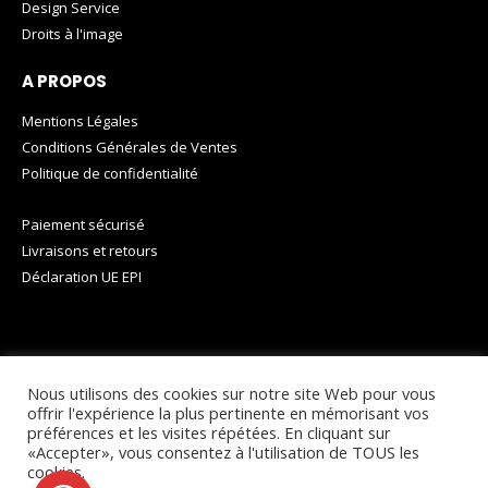
Design Service
Droits à l'image
A PROPOS
Mentions Légales
Conditions Générales de Ventes
Politique de confidentialité
Paiement sécurisé
Livraisons et retours
Déclaration UE EPI
Nous utilisons des cookies sur notre site Web pour vous
Copyright © 2023 -
SolutionsDuWeb.fr
- Tous Droits Réservés.
offrir l'expérience la plus pertinente en mémorisant vos
préférences et les visites répétées. En cliquant sur
«Accepter», vous consentez à l'utilisation de TOUS les
cookies.