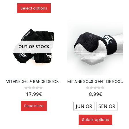
Select options
OUT OF STOCK
MITAINE GEL + BANDE DE BOXE – NOUVELLE COLLECTION – WETTLE GEAR
MITAINE SOUS GANT DE BOXE EN COTON ÉLASTIQUE – WETTLE GEAR
17,99
€
8,99
€
0
out of 5
0
out of 5
Read more
JUNIOR
SENIOR
Select options