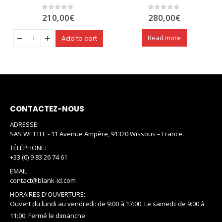
210,00
€
280,00
€
0
out of 5
0
out of 5
Read more
Add to cart
CONTACTEZ-NOUS
ADRESSE:
SAS WETTLE - 11 Avenue Ampère, 91320 Wissous – France.
TÉLÉPHONE:
+33 (0) 9 83 26 74 61
EMAIL:
contact@blank-id.com
HORAIRES D'OUVERTURE::
Ouvert du lundi au vendredi: de 9:00 à 17:00. Le samedi: de 9:00 à
11:00. Fermé le dimanche.