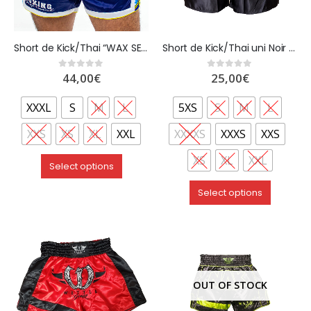
Short de Kick/Thai “WAX SERIES 3” – WETTLE GEAR
Short de Kick/Thai uni Noir “BLANK Style”-WETTLE GEAR
44,00
€
25,00
€
0
out of 5
0
out of 5
XXXL
S
M
L
5XS
S
M
L
XXS
XS
XL
XXL
XXXXS
XXXS
XXS
XS
XL
XXL
Select options
Select options
OUT OF STOCK