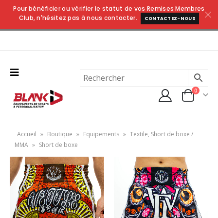
Pour bénéficier ou vérifier le statut de vos Remises Membres
Club, n'hésitez pas à nous contacter.
CONTACTEZ-NOUS
0
Accueil
»
Boutique
»
Equipements
»
Textile, Short de boxe /
MMA
»
Short de boxe