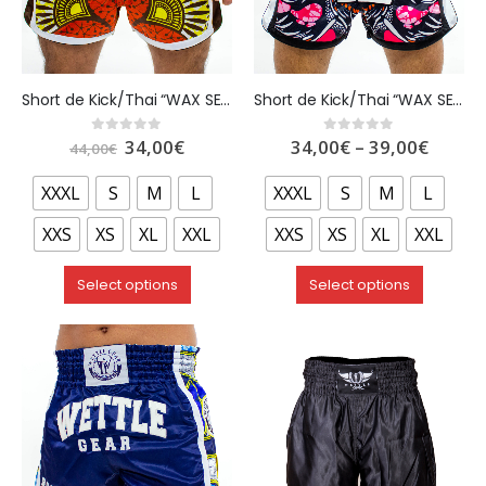
Short de Kick/Thai “WAX SERIES 1” – WETTLE GEAR
Short de Kick/Thai “WAX SERIES 2” – WETTLE GEAR
34,00
€
34,00
€
–
39,00
€
0
out of 5
0
out of 5
44,00
€
XXXL
S
M
L
XXXL
S
M
L
XXS
XS
XL
XXL
XXS
XS
XL
XXL
Select options
Select options