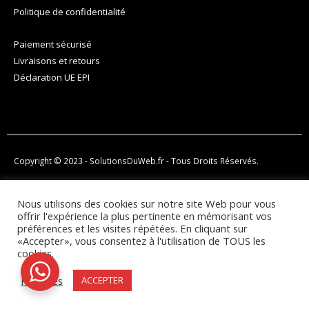
Politique de confidentialité
Paiement sécurisé
Livraisons et retours
Déclaration UE EPI
Copyright © 2023 -
SolutionsDuWeb.fr
- Tous Droits Réservés.
Nous utilisons des cookies sur notre site Web pour vous
offrir l'expérience la plus pertinente en mémorisant vos
préférences et les visites répétées. En cliquant sur
«Accepter», vous consentez à l'utilisation de TOUS les
cookies.
Réglages
ACCEPTER