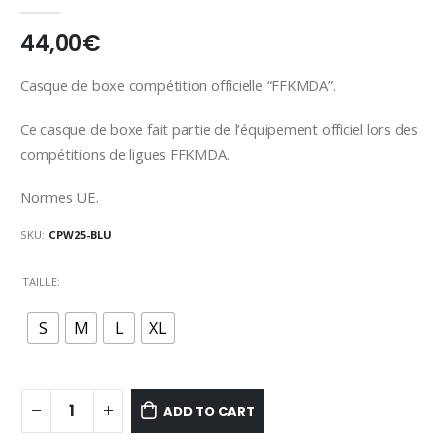
0
out of 5
44,00
€
Casque de boxe compétition officielle “FFKMDA”.
Ce casque de boxe fait partie de l’équipement officiel lors des
compétitions de ligues FFKMDA.
Normes UE.
SKU:
CPW25-BLU
TAILLE
S
M
L
XL
ADD TO CART