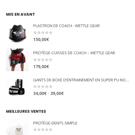
MIS EN AVANT
PLASTRON DE COACH - WETTLE GEAR
0
out of 5
150,00
€
PROTÈGE-CUISSES DE COACH – WETTLE GEAR
0
out of 5
179,00
€
GANTS DE BOXE D’ENTRAINEMENT EN SUPER PU NOIR - WETTLE GEAR "GLORY"
0
out of 5
–
34,00
€
39,00
€
MEILLEURES VENTES
PROTÈGE-DENTS SIMPLE
0
out of 5