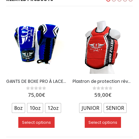
GANTS DE BOXE PRO À LACET CUIR SUPÉRIEUR BLEU – WETTLE GEAR
Plastron de protection réversible – Bleu/Rouge
75,00
€
59,00
€
0
out of 5
0
out of 5
8oz
10oz
12oz
JUNIOR
SENIOR
Select options
Select options