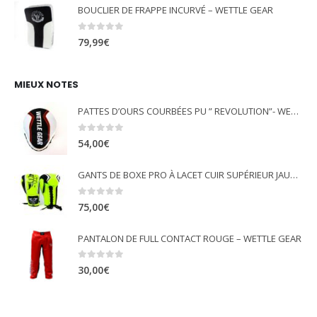
BOUCLIER DE FRAPPE INCURVÉ – WETTLE GEAR
0
out of 5
79,99
€
MIEUX NOTES
PATTES D’OURS COURBÉES PU ” REVOLUTION”- WETTLE GEAR
0
out of 5
54,00
€
GANTS DE BOXE PRO À LACET CUIR SUPÉRIEUR JAUNE FLUO - WETTLE GEAR
0
out of 5
75,00
€
PANTALON DE FULL CONTACT ROUGE – WETTLE GEAR
0
out of 5
30,00
€