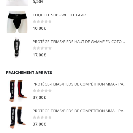
5,50
€
COQUILLE SLIP - WETTLE GEAR
0
out of 5
10,00
€
PROTÈGE-TIBIAS/PIEDS HAUT DE GAMME EN COTON ÉLASTIQUE - NOIR - WETTLE GEAR
0
out of 5
17,00
€
FRAICHEMENT ARRIVES
PROTÈGE-TIBIAS/PIEDS DE COMPÉTITION MMA – PANCRACE - ROUGE - WETTLE GEAR
0
out of 5
37,00
€
PROTÈGE-TIBIAS/PIEDS DE COMPÉTITION MMA – PANCRACE - NOIR - WETTLE GEAR
0
out of 5
37,00
€