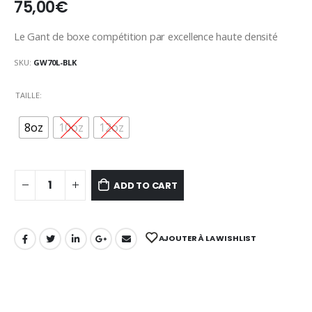
75,00
€
Le Gant de boxe compétition par excellence haute densité
SKU:
GW70L-BLK
TAILLE
8oz
10oz
12oz
ADD TO CART
AJOUTER À LA WISHLIST