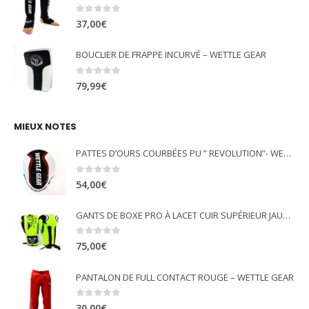
0
out of 5
37,00
€
BOUCLIER DE FRAPPE INCURVÉ – WETTLE GEAR
0
out of 5
79,99
€
MIEUX NOTES
PATTES D’OURS COURBÉES PU ” REVOLUTION”- WETTLE GEAR
0
out of 5
54,00
€
GANTS DE BOXE PRO À LACET CUIR SUPÉRIEUR JAUNE FLUO - WETTLE GEAR
0
out of 5
75,00
€
PANTALON DE FULL CONTACT ROUGE – WETTLE GEAR
0
out of 5
30,00
€