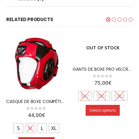
RELATED PRODUCTS
OUT OF STOCK
GANTS DE BOXE PRO VELCRO CUIR SUPÉRIEUR BLEU – WETTLE GEAR
75,00
€
0
out of 5
8oz
10oz
12oz
CASQUE DE BOXE COMPÉTITION OUVERT EN PU “CARBON” ROUGE – WETTLE GEAR
Select options
44,00
€
0
out of 5
S
M
L
XL