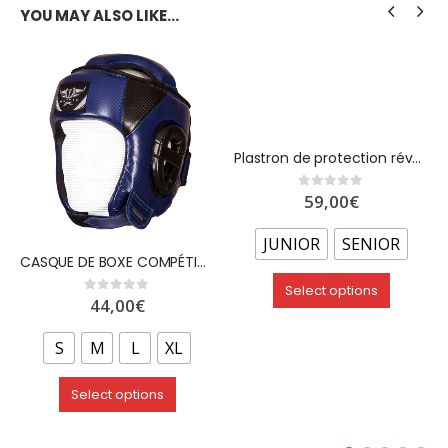
YOU MAY ALSO LIKE…
Plastron de protection réversible – Bleu/Rouge
59,00
€
0
out of 5
JUNIOR
SENIOR
CASQUE DE BOXE COMPÉTITION OUVERT EN PU “CARBON” BLEU – WETTLE GEAR
Select options
44,00
€
0
out of 5
S
M
L
XL
Select options