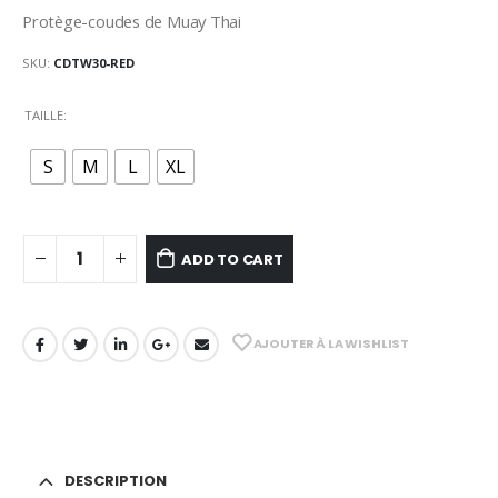
Protège-coudes de Muay Thai
SKU:
CDTW30-RED
TAILLE
S
M
L
XL
ADD TO CART
AJOUTER À LA WISHLIST
DESCRIPTION