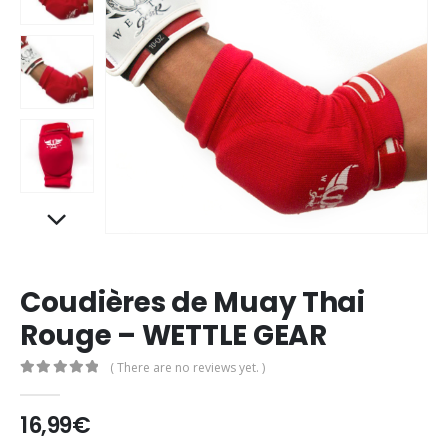
Coudières de Muay Thai
Rouge – WETTLE GEAR
( There are no reviews yet. )
0
out of 5
16,99
€