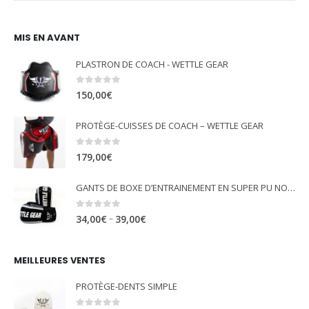
MIS EN AVANT
PLASTRON DE COACH - WETTLE GEAR
0
out of 5
150,00
€
PROTÈGE-CUISSES DE COACH – WETTLE GEAR
0
out of 5
179,00
€
GANTS DE BOXE D’ENTRAINEMENT EN SUPER PU NOIR - WETTLE GEAR "GLORY"
0
out of 5
–
34,00
€
39,00
€
MEILLEURES VENTES
PROTÈGE-DENTS SIMPLE