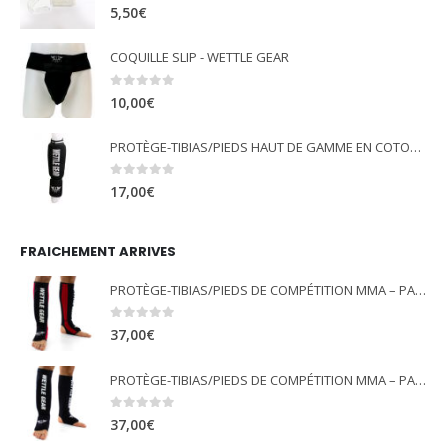
0
out of 5
5,50
€
COQUILLE SLIP - WETTLE GEAR
0
out of 5
10,00
€
PROTÈGE-TIBIAS/PIEDS HAUT DE GAMME EN COTON ÉLASTIQUE - NOIR - WETTLE GEAR
0
out of 5
17,00
€
FRAICHEMENT ARRIVES
PROTÈGE-TIBIAS/PIEDS DE COMPÉTITION MMA – PANCRACE - ROUGE - WETTLE GEAR
0
out of 5
37,00
€
PROTÈGE-TIBIAS/PIEDS DE COMPÉTITION MMA – PANCRACE - NOIR - WETTLE GEAR
0
out of 5
37,00
€