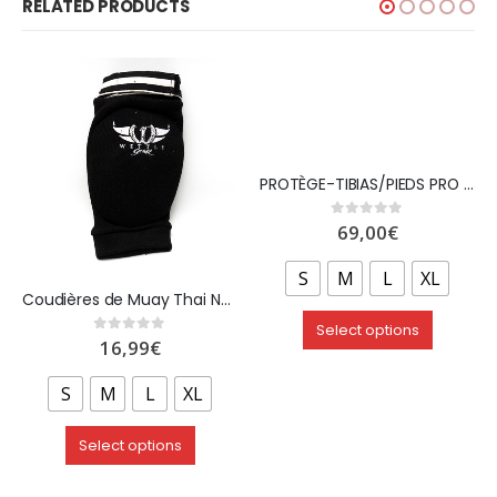
RELATED PRODUCTS
PROTÈGE-TIBIAS/PIEDS PRO DE MUAY THAI PU »REVOLUTION » – WETTLE GEAR
69,00
€
0
out of 5
S
M
L
XL
Coudières de Muay Thai Noir – WETTLE GEAR
Select options
16,99
€
0
out of 5
S
M
L
XL
Select options