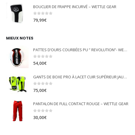
BOUCLIER DE FRAPPE INCURVÉ – WETTLE GEAR
0
out of 5
79,99
€
MIEUX NOTES
PATTES D’OURS COURBÉES PU ” REVOLUTION”- WETTLE GEAR
0
out of 5
54,00
€
GANTS DE BOXE PRO À LACET CUIR SUPÉRIEUR JAUNE FLUO - WETTLE GEAR
0
out of 5
75,00
€
PANTALON DE FULL CONTACT ROUGE – WETTLE GEAR
0
out of 5
30,00
€