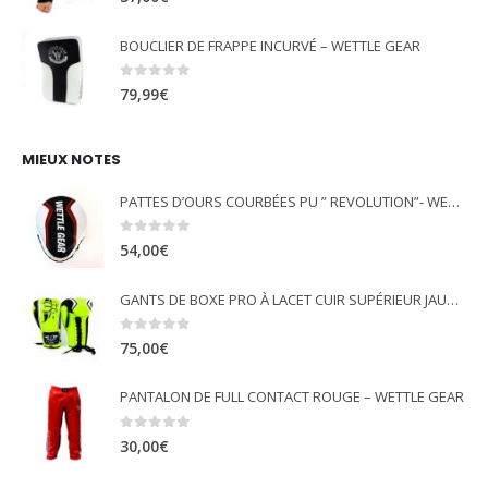
BOUCLIER DE FRAPPE INCURVÉ – WETTLE GEAR
0
out of 5
79,99
€
MIEUX NOTES
PATTES D’OURS COURBÉES PU ” REVOLUTION”- WETTLE GEAR
0
out of 5
54,00
€
GANTS DE BOXE PRO À LACET CUIR SUPÉRIEUR JAUNE FLUO - WETTLE GEAR
0
out of 5
75,00
€
PANTALON DE FULL CONTACT ROUGE – WETTLE GEAR
0
out of 5
30,00
€