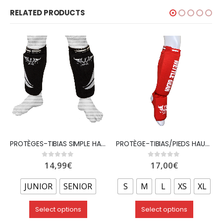
RELATED PRODUCTS
PROTÈGES-TIBIAS SIMPLE HAUT GAMME EN COTON ELASTIQUE – NOIR – WETTLE GEAR
PROTÈGE-TIBIAS/PIEDS HAUT DE GAMME EN COTON ÉLASTIQUE – ROUGE – WETTLE GEAR
14,99
€
17,00
€
0
out of 5
0
out of 5
JUNIOR
SENIOR
S
M
L
XS
XL
Select options
Select options