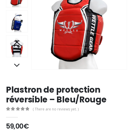
Plastron de protection
réversible – Bleu/Rouge
( There are no reviews yet. )
0
out of 5
59,00
€