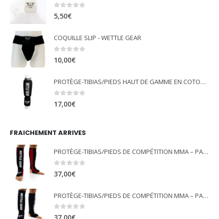
0
out of 5
5,50
€
COQUILLE SLIP - WETTLE GEAR
0
out of 5
10,00
€
PROTÈGE-TIBIAS/PIEDS HAUT DE GAMME EN COTON ÉLASTIQUE - NOIR - WETTLE GEAR
0
out of 5
17,00
€
FRAICHEMENT ARRIVES
PROTÈGE-TIBIAS/PIEDS DE COMPÉTITION MMA – PANCRACE - ROUGE - WETTLE GEAR
0
out of 5
37,00
€
PROTÈGE-TIBIAS/PIEDS DE COMPÉTITION MMA – PANCRACE - NOIR - WETTLE GEAR
0
out of 5
37,00
€