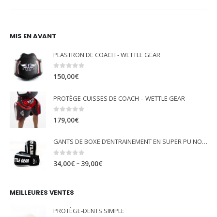
MIS EN AVANT
PLASTRON DE COACH - WETTLE GEAR
0
out of 5
150,00
€
PROTÈGE-CUISSES DE COACH – WETTLE GEAR
0
out of 5
179,00
€
GANTS DE BOXE D’ENTRAINEMENT EN SUPER PU NOIR - WETTLE GEAR "GLORY"
0
out of 5
–
34,00
€
39,00
€
MEILLEURES VENTES
PROTÈGE-DENTS SIMPLE