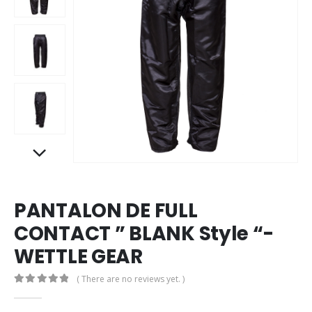
PANTALON DE FULL
CONTACT ” BLANK Style “-
WETTLE GEAR
( There are no reviews yet. )
0
out of 5