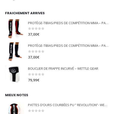
FRAICHEMENT ARRIVES
PROTÈGE-TIBIAS/PIEDS DE COMPÉTITION MMA – PANCRACE - ROUGE - WETTLE GEAR
0
out of 5
37,00
€
PROTÈGE-TIBIAS/PIEDS DE COMPÉTITION MMA – PANCRACE - NOIR - WETTLE GEAR
0
out of 5
37,00
€
BOUCLIER DE FRAPPE INCURVÉ – WETTLE GEAR
0
out of 5
79,99
€
MIEUX NOTES
PATTES D’OURS COURBÉES PU ” REVOLUTION”- WETTLE GEAR