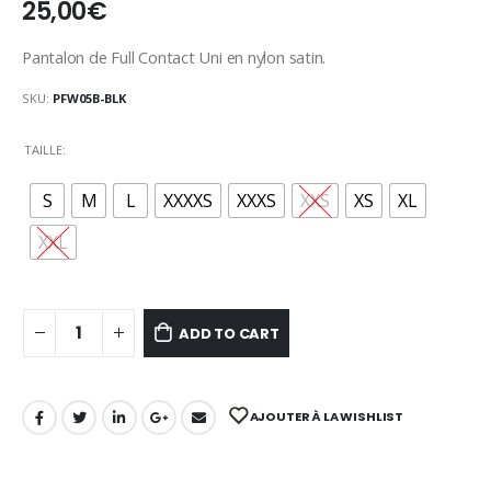
25,00
€
Pantalon de Full Contact Uni en nylon satin.
SKU:
PFW05B-BLK
TAILLE
S
M
L
XXXXS
XXXS
XXS
XS
XL
XXL
ADD TO CART
AJOUTER À LA WISHLIST