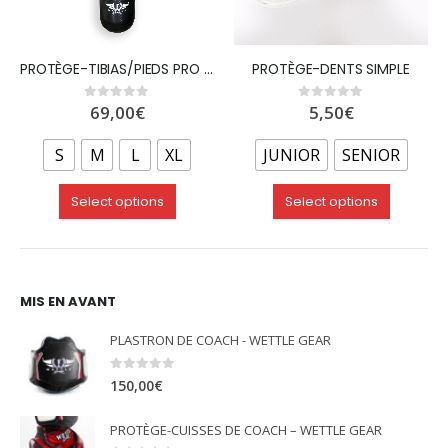
PROTÈGE-TIBIAS/PIEDS PRO DE MUAY THAI PU »REVOLUTION » – WETTLE GEAR
PROTÈGE-DENTS SIMPLE
69,00
€
5,50
€
0
out of 5
0
out of 5
S
M
L
XL
JUNIOR
SENIOR
Select options
Select options
MIS EN AVANT
PLASTRON DE COACH - WETTLE GEAR
0
out of 5
150,00
€
PROTÈGE-CUISSES DE COACH – WETTLE GEAR