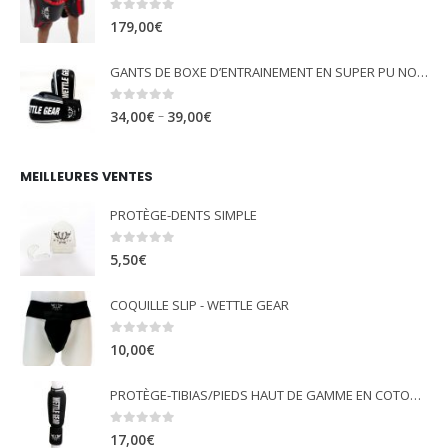
0
out of 5
179,00
€
GANTS DE BOXE D’ENTRAINEMENT EN SUPER PU NOIR - WETTLE GEAR "GLORY"
0
out of 5
–
34,00
€
39,00
€
MEILLEURES VENTES
PROTÈGE-DENTS SIMPLE
0
out of 5
5,50
€
COQUILLE SLIP - WETTLE GEAR
0
out of 5
10,00
€
PROTÈGE-TIBIAS/PIEDS HAUT DE GAMME EN COTON ÉLASTIQUE - NOIR - WETTLE GEAR
0
out of 5
17,00
€