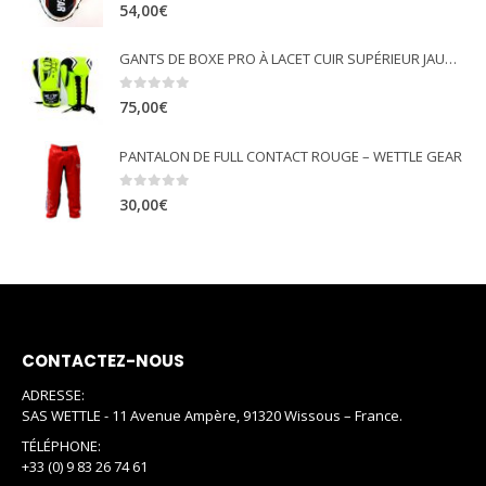
0
out of 5
54,00
€
GANTS DE BOXE PRO À LACET CUIR SUPÉRIEUR JAUNE FLUO - WETTLE GEAR
0
out of 5
75,00
€
PANTALON DE FULL CONTACT ROUGE – WETTLE GEAR
0
out of 5
30,00
€
CONTACTEZ-NOUS
ADRESSE:
SAS WETTLE - 11 Avenue Ampère, 91320 Wissous – France.
TÉLÉPHONE:
+33 (0) 9 83 26 74 61